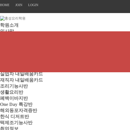
HOME
JOIN
LOGIN
학원소개
인사말
학원특징
교육목표
강사진
시설둘러보기
오시는길
교육과정
실업자 내일배움카드
재직자 내일배움카드
조리기능사반
생활요리반
폐백이바지반
One Day 특강반
해외동포자격증반
한식 디저트반
떡제조기능사반
취업정보