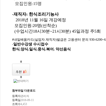
모집인원:15명
-재직자: 한식조리기능사
2018년 11월 16일 개강예정
모집인원:20명(선착순)
(수업시간18시30분~21시30분) 45일과정 주5회
#내일배움카드(실업자.재직자)발급은 고용센터 문의 930-6200~62
일반수강생 수시접수
-
한식.양식.일식.중식.복어. 약선음식
0
0
첨부파일 다운로드
등록자
관리자
등록일
2018-09-11
조회수
4,453